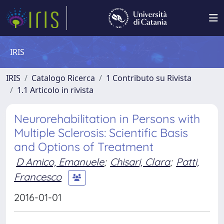
IRIS
IRIS
Catalogo Ricerca
1 Contributo su Rivista
1.1 Articolo in rivista
Neurorehabilitation in Persons with
Multiple Sclerosis: Scientific Basis
and Options of Treatment
D Amico, Emanuele
;
Chisari, Clara
;
Patti,
Francesco
2016-01-01