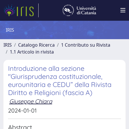
IRIS
IRIS
Catalogo Ricerca
1 Contributo su Rivista
1.1 Articolo in rivista
Introduzione alla sezione
"Giurisprudenza costituzionale,
eurounitaria e CEDU” della Rivista
Diritto e Religioni (fascia A)
Giuseppe Chiara
2024-01-01
Abstract