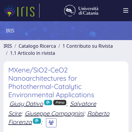
IRIS
IRIS
Catalogo Ricerca
1 Contributo su Rivista
1.1 Articolo in rivista
MXene/SiO2-CeO2
Nanoarchitectures for
Photothermal-Catalytic
Environmental Applications
Giusy Dativo
;
Salvatore
Primo
Scire
;
Giuseppe Compagnini
;
Roberto
Fiorenza
;