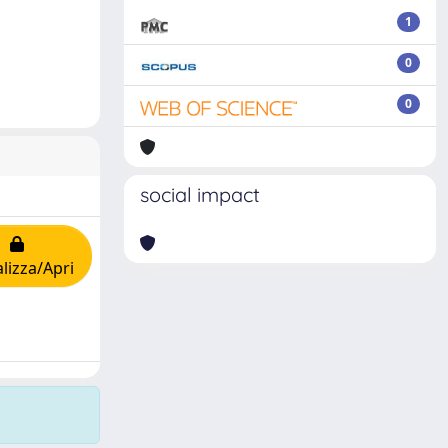
1
0
0
social impact
lizza/Apri