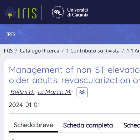
IRIS
IRIS
Catalogo Ricerca
1 Contributo su Rivista
1.1 Ar
Management of non-ST elevation 
older adults: revascularization o
Bellini B.
;
Di Marco M.
;
2024-01-01
Scheda breve
Scheda completa
Sched