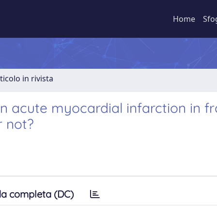
Home
Sfo
ticolo in rivista
acute myocardial infarction in fra
r not?
a completa (DC)