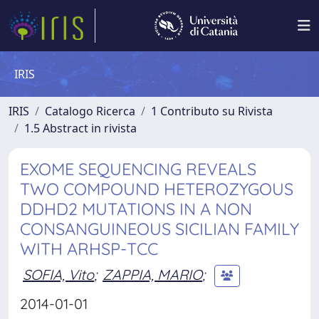
IRIS
IRIS
Catalogo Ricerca
1 Contributo su Rivista
1.5 Abstract in rivista
EXOME SEQUENCING REVEALS
TWO COMPOUND HETEROZYGOUS
DDHD2 MUTATIONS IN A NON
CONSANGUINEOUS SICILIAN FAMILY
WITH ARHSP-TCC
SOFIA, Vito
;
ZAPPIA, MARIO
;
2014-01-01