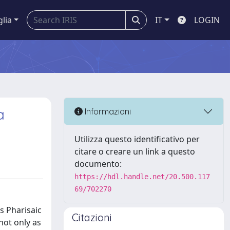
glia
IT
LOGIN
a
Informazioni
Utilizza questo identificativo per
citare o creare un link a questo
documento:
https://hdl.handle.net/20.500.117
69/702270
s Pharisaic
Citazioni
not only as