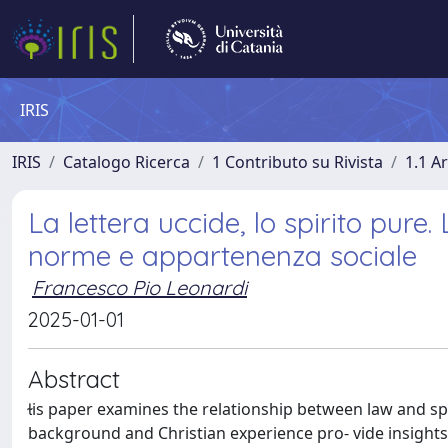
IRIS
IRIS
Catalogo Ricerca
1 Contributo su Rivista
1.1 Ar
La lettera uccide, lo spirito pure.
norme e appartenenza sociale
Francesco Pio Leonardi
2025-01-01
Abstract
is paper examines the relationship between law and spir
background and Christian experience pro- vide insights 