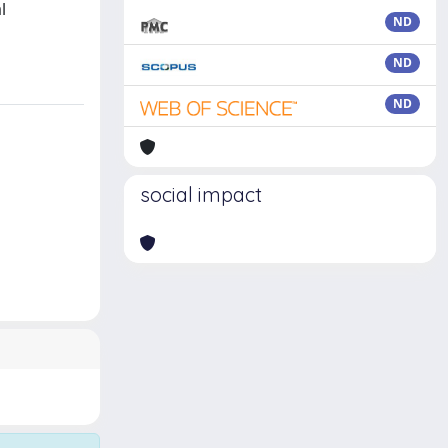
l
ND
ND
ND
social impact