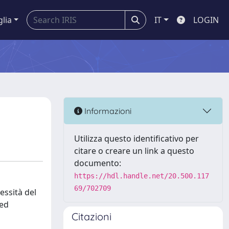
glia
IT
LOGIN
Informazioni
Utilizza questo identificativo per
citare o creare un link a questo
documento:
https://hdl.handle.net/20.500.117
69/702709
essità del
 ed
Citazioni