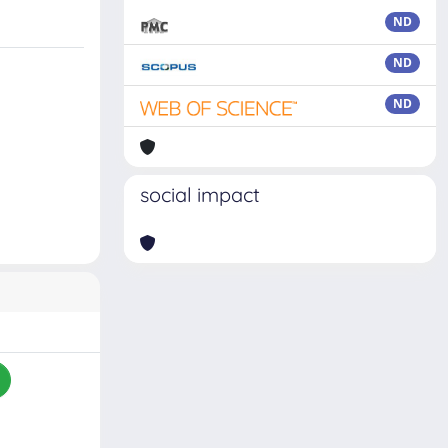
ND
ND
ND
social impact