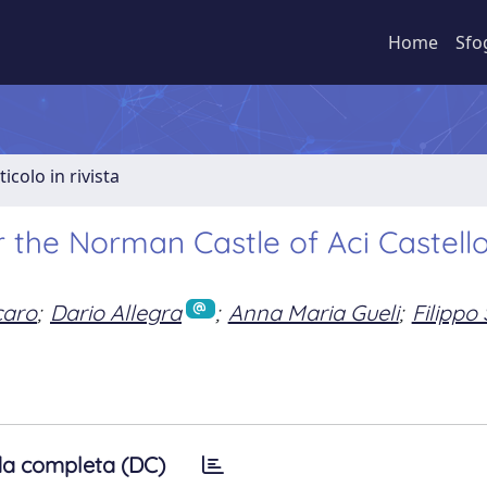
Home
Sfo
ticolo in rivista
 the Norman Castle of Aci Castello
caro
;
Dario Allegra
;
Anna Maria Gueli
;
Filippo
a completa (DC)