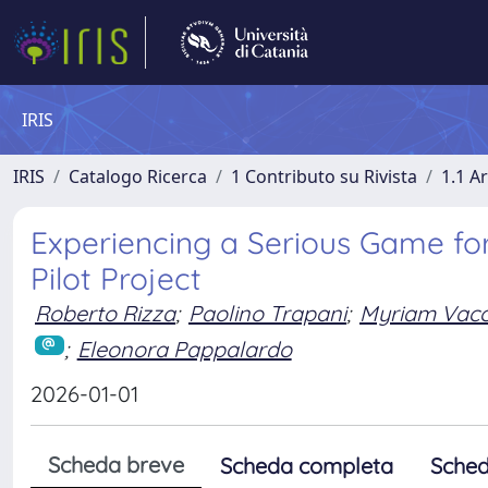
IRIS
IRIS
Catalogo Ricerca
1 Contributo su Rivista
1.1 Ar
Experiencing a Serious Game for
Pilot Project
Roberto Rizza
;
Paolino Trapani
;
Myriam Vac
;
Eleonora Pappalardo
2026-01-01
Scheda breve
Scheda completa
Sched