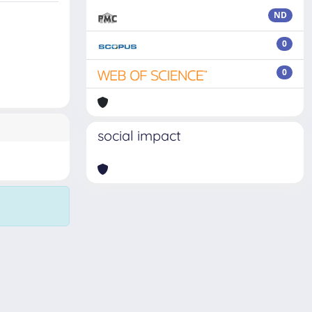
ND
0
0
social impact