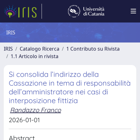
IRIS
IRIS
Catalogo Ricerca
1 Contributo su Rivista
1.1 Articolo in rivista
Si consolida l’indirizzo della
Cassazione in tema di responsabilità
dell’amministratore nei casi di
interposizione fittizia
Randazzo Franco
2026-01-01
Abstract