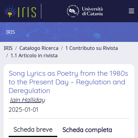
IRIS
IRIS
Catalogo Ricerca
1 Contributo su Rivista
1.1 Articolo in rivista
Song Lyrics as Poetry from the 1980s
to the Present Day – Regulation and
Deregulation
Iain Halliday
2025-01-01
Scheda breve
Scheda completa