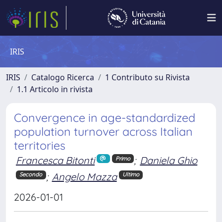
IRIS
IRIS
Catalogo Ricerca
1 Contributo su Rivista
1.1 Articolo in rivista
Convergence in age-standardized
population turnover across Italian
territories
Francesca Bitonti
;
Daniela Ghio
Primo
;
Angelo Mazza
Secondo
Ultimo
2026-01-01