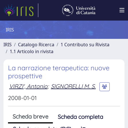
IRIS
IRIS
Catalogo Ricerca
1 Contributo su Rivista
1.1 Articolo in rivista
La narrazione terapeutica: nuove
prospettive
VIRZI', Antonio
;
SIGNORELLI M. S.
2008-01-01
Scheda breve
Scheda completa