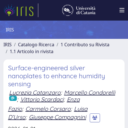
IRIS
IRIS
Catalogo Ricerca
1 Contributo su Rivista
1.1 Articolo in rivista
Surface-engineered silver
nanoplates to enhance humidity
sensing
Lucrezia Catanzaro
;
Marcello Condorelli
;
Vittorio Scardaci
;
Enza
Fazio
;
Carmelo Corsaro
;
Luisa
D’Urso
;
Giuseppe Compagnini