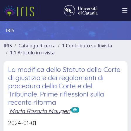
IRIS
IRIS
Catalogo Ricerca
1 Contributo su Rivista
1.1 Articolo in rivista
La modifica dello Statuto della Corte
di giustizia e dei regolamenti di
procedura della Corte e del
Tribunale. Prime riflessioni sulla
recente riforma
Maria Rosaria Maugeri
2024-01-01