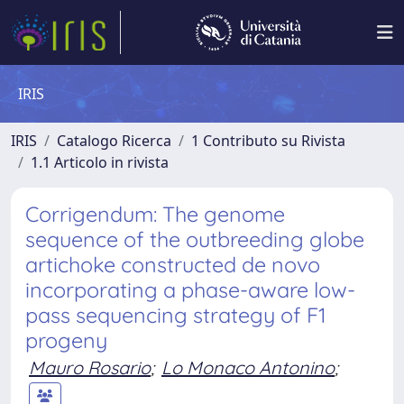
IRIS
IRIS
Catalogo Ricerca
1 Contributo su Rivista
1.1 Articolo in rivista
Corrigendum: The genome
sequence of the outbreeding globe
artichoke constructed de novo
incorporating a phase-aware low-
pass sequencing strategy of F1
progeny
Mauro Rosario
;
Lo Monaco Antonino
;