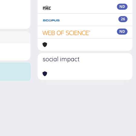
ND
26
ND
social impact