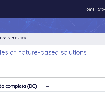
Home
Sfo
ticolo in rivista
es of nature-based solutions
da completa (DC)