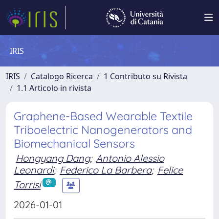
IRIS
IRIS
Catalogo Ricerca
1 Contributo su Rivista
1.1 Articolo in rivista
Graphene-Based Wearable Textile
Triboelectric Nanogenerators and
Biomechanical Sensors
Hongyang Dang
;
Antonio Alessio
Leonardi
;
Federico La Barbera
;
Felice
Torrisi
2026-01-01