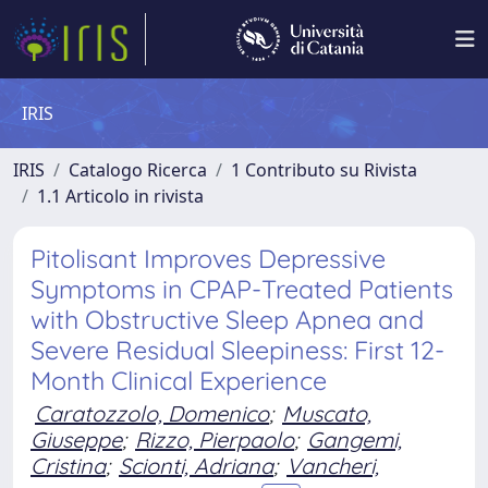
IRIS
IRIS
Catalogo Ricerca
1 Contributo su Rivista
1.1 Articolo in rivista
Pitolisant Improves Depressive
Symptoms in CPAP-Treated Patients
with Obstructive Sleep Apnea and
Severe Residual Sleepiness: First 12-
Month Clinical Experience
Caratozzolo, Domenico
;
Muscato,
Giuseppe
;
Rizzo, Pierpaolo
;
Gangemi,
Cristina
;
Scionti, Adriana
;
Vancheri,