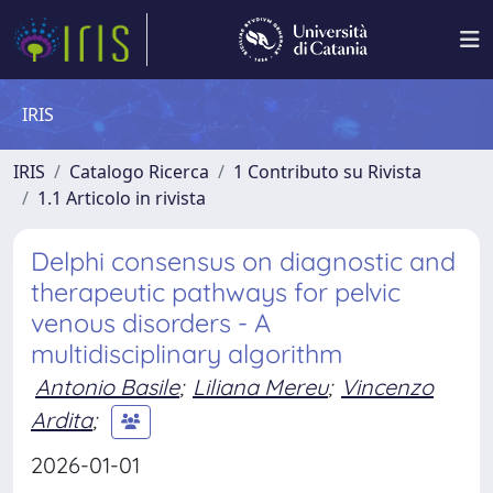
IRIS
IRIS
Catalogo Ricerca
1 Contributo su Rivista
1.1 Articolo in rivista
Delphi consensus on diagnostic and
therapeutic pathways for pelvic
venous disorders - A
multidisciplinary algorithm
Antonio Basile
;
Liliana Mereu
;
Vincenzo
Ardita
;
2026-01-01