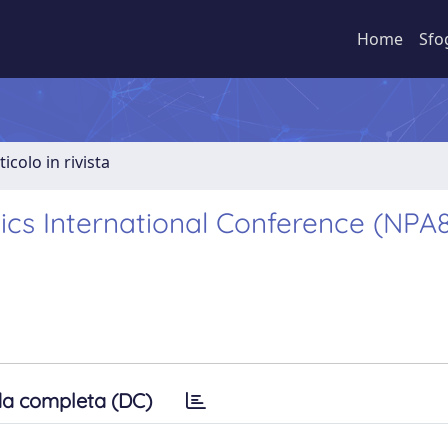
Home
Sfo
ticolo in rivista
sics International Conference (NPA8
a completa (DC)