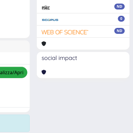
ND
0
ND
social impact
alizza/Apri