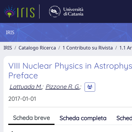
IRIS
IRIS
Catalogo Ricerca
1 Contributo su Rivista
1.1 Ar
VIII Nuclear Physics in Astrophy
Preface
Lattuada M.
;
Pizzone R. G.
;
2017-01-01
Scheda breve
Scheda completa
Sched