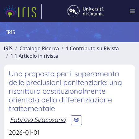
IRIS
IRIS
Catalogo Ricerca
1 Contributo su Rivista
1.1 Articolo in rivista
Una proposta per il superamento
delle preclusioni penitenziarie: una
riscrittura costituzionalmente
orientata della differenziazione
trattamentale
Fabrizio Siracusano
;
2026-01-01