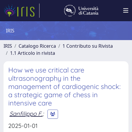
IRIS
IRIS
Catalogo Ricerca
1 Contributo su Rivista
1.1 Articolo in rivista
How we use critical care
ultrasonography in the
management of cardiogenic shock:
a strategic game of chess in
intensive care
Sanfilippo F.
;
2025-01-01