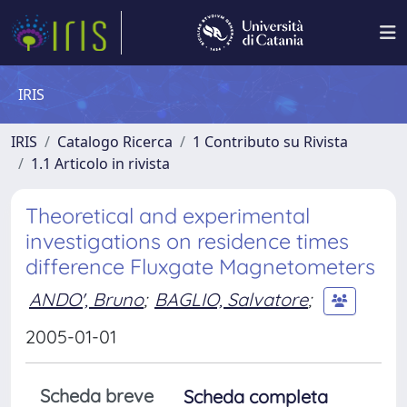
IRIS
IRIS
Catalogo Ricerca
1 Contributo su Rivista
1.1 Articolo in rivista
Theoretical and experimental
investigations on residence times
difference Fluxgate Magnetometers
ANDO', Bruno
;
BAGLIO, Salvatore
;
2005-01-01
Scheda breve
Scheda completa