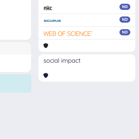
ND
ND
ND
social impact