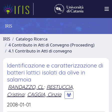
IRIS
IRIS
Catalogo Ricerca
4 Contributo in Atti di Convegno (Proceeding)
4.1 Contributo in Atti di convegno
Identificazione e caratterizzazione di
batteri lattici isolati da olive in
salamoia
RANDAZZO, CL
;
RESTUCCIA,
Cristina
;
CAGGIA, Cinzia
2008-01-01