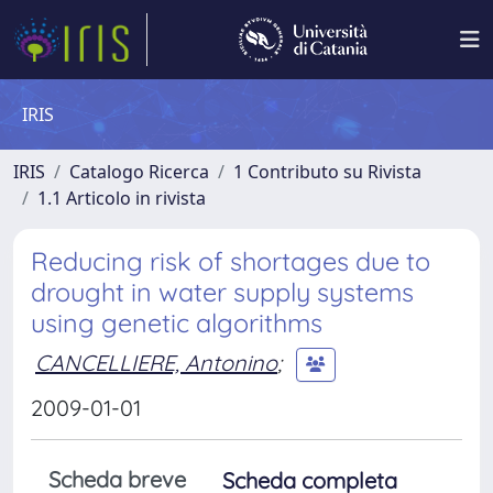
IRIS
IRIS
Catalogo Ricerca
1 Contributo su Rivista
1.1 Articolo in rivista
Reducing risk of shortages due to
drought in water supply systems
using genetic algorithms
CANCELLIERE, Antonino
;
2009-01-01
Scheda breve
Scheda completa