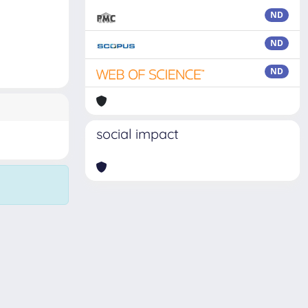
ND
ND
ND
social impact