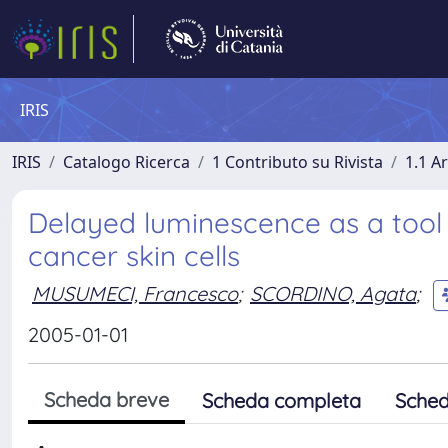
IRIS
IRIS
Catalogo Ricerca
1 Contributo su Rivista
1.1 Ar
Delayed luminescence as a tool
cancer skin cells
MUSUMECI, Francesco
;
SCORDINO, Agata
;
2005-01-01
Scheda breve
Scheda completa
Sched