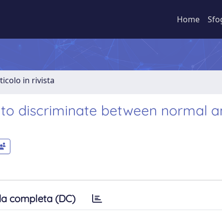
Home
Sfo
ticolo in rivista
 to discriminate between normal 
a completa (DC)