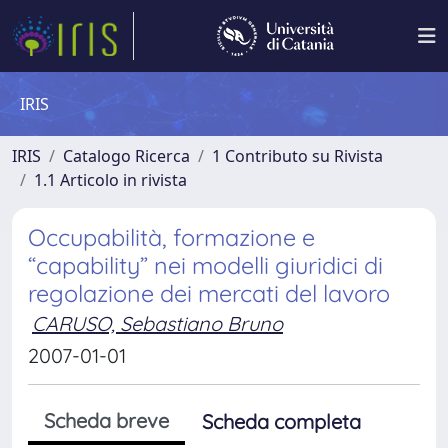
IRIS
IRIS
Catalogo Ricerca
1 Contributo su Rivista
1.1 Articolo in rivista
Occupabilità, formazione e
“capability” nei modelli giuridici di
regolazione dei mercati del lavoro
CARUSO, Sebastiano Bruno
2007-01-01
Scheda breve
Scheda completa