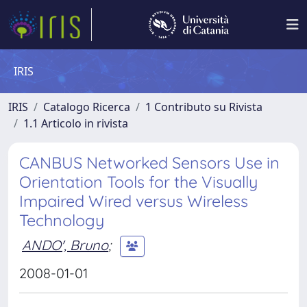
IRIS
IRIS
Catalogo Ricerca
1 Contributo su Rivista
1.1 Articolo in rivista
CANBUS Networked Sensors Use in
Orientation Tools for the Visually
Impaired Wired versus Wireless
Technology
ANDO', Bruno
;
2008-01-01