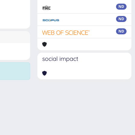
ND
ND
ND
social impact