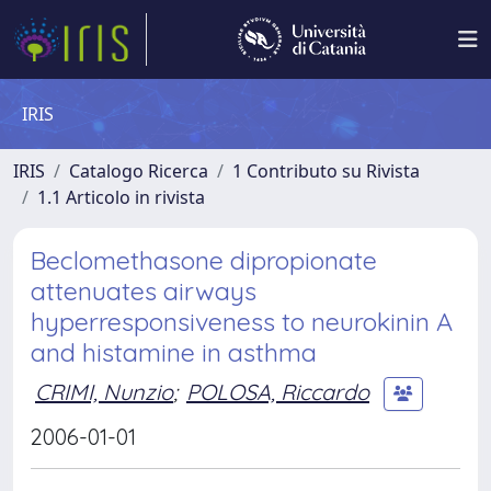
IRIS
IRIS
Catalogo Ricerca
1 Contributo su Rivista
1.1 Articolo in rivista
Beclomethasone dipropionate
attenuates airways
hyperresponsiveness to neurokinin A
and histamine in asthma
CRIMI, Nunzio
;
POLOSA, Riccardo
2006-01-01