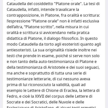
Cataudella del cosiddetto "Platone orale". La tesi di
Cataudella, infatti, intende travalicare la
contrapposizione, in Platone, fra oralità e scrittura:
l’espressione “Platone orale” non è infatti esclusiva
dell’altra, “Platone scritto”, nella misura in cui
oralità e scrittura si avvicendano nella pratica
didattica di Platone, il dialogo filosofico. In questo
modo Cataudella da torto agli esoteristi quanto agli
antiesoteristi. La sua originalità risiede inoltre nei
testi che prende in esame, poiché si serve non solo
e non tanto della auto-testimonianza di Platone e
della testimonianza di Aristotele e dei suoi seguaci,
ma anche e soprattutto di tutta una serie di
testimonianze letterarie, di cui nessuno aveva
prima di lui riconosciuto la validità, quali ad
esempio le Lettere di Chione di Eraclea, la lettera di
Fedro, e cioè la XXVII del corpus delle Lettere di
Socrate e dei Socratici, delle Nuvole e delle
Ecclesiazuse di Aristofane, di alcuni testi ermetici,