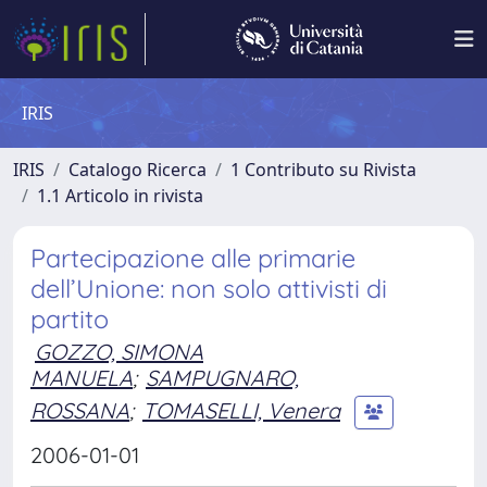
IRIS
IRIS
Catalogo Ricerca
1 Contributo su Rivista
1.1 Articolo in rivista
Partecipazione alle primarie
dell’Unione: non solo attivisti di
partito
GOZZO, SIMONA
MANUELA
;
SAMPUGNARO,
ROSSANA
;
TOMASELLI, Venera
2006-01-01