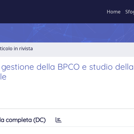
Home
Sfo
ticolo in rivista
 gestione della BPCO e studio della
le
a completa (DC)