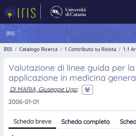
IRIS
IRIS
Catalogo Ricerca
1 Contributo su Rivista
1.1 Ar
Valutazione di linee guida per la
applicazione in medicina genera
DI MARIA, Giuseppe Ugo
;
2006-01-01
Scheda breve
Scheda completa
Sched