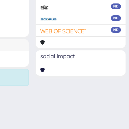
ND
ND
ND
social impact