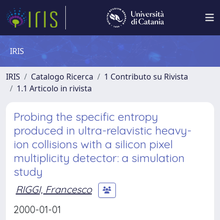
IRIS
IRIS
Catalogo Ricerca
1 Contributo su Rivista
1.1 Articolo in rivista
Probing the specific entropy
produced in ultra-relavistic heavy-
ion collisions with a silicon pixel
multiplicity detector: a simulation
study
RIGGI, Francesco
2000-01-01