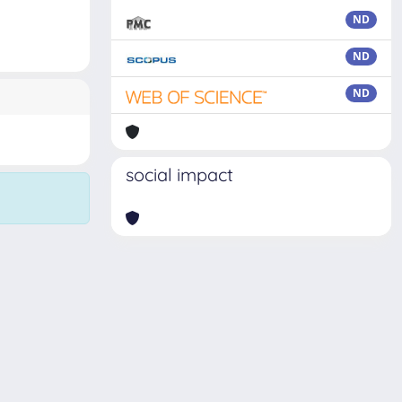
ND
ND
ND
social impact