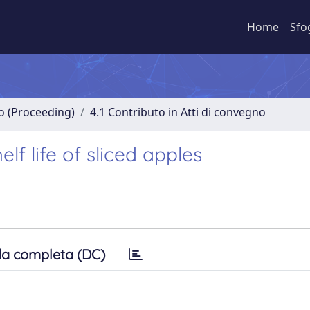
Home
Sfo
no (Proceeding)
4.1 Contributo in Atti di convegno
f life of sliced apples
a completa (DC)