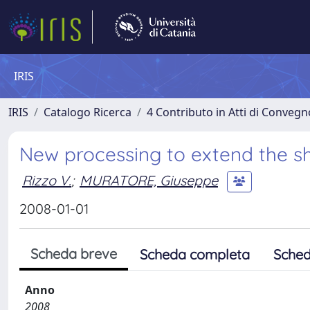
IRIS
IRIS
Catalogo Ricerca
4 Contributo in Atti di Conveg
New processing to extend the shel
Rizzo V.
;
MURATORE, Giuseppe
2008-01-01
Scheda breve
Scheda completa
Sched
Anno
2008