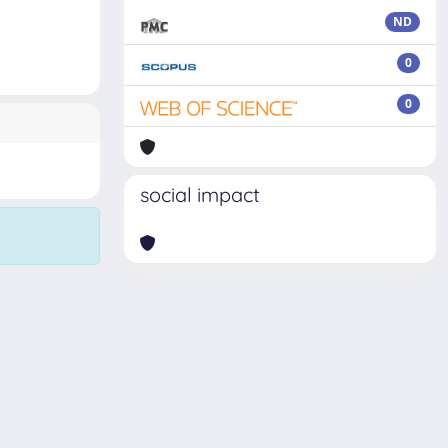
ND
0
0
social impact