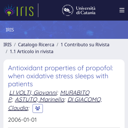
IRIS
IRIS
Catalogo Ricerca
1 Contributo su Rivista
1.1 Articolo in rivista
Antioxidant properties of propofol:
when oxidative stress sleeps with
patients
LI VOLTI, Giovanni
;
MURABITO
P
;
ASTUTO, Marinella
;
DI GIACOMO,
Claudia
;
2006-01-01