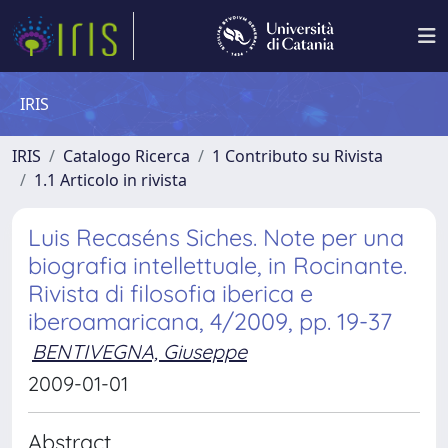
IRIS
IRIS
Catalogo Ricerca
1 Contributo su Rivista
1.1 Articolo in rivista
Luis Recaséns Siches. Note per una
biografia intellettuale, in Rocinante.
Rivista di filosofia iberica e
iberoamaricana, 4/2009, pp. 19-37
BENTIVEGNA, Giuseppe
2009-01-01
Abstract