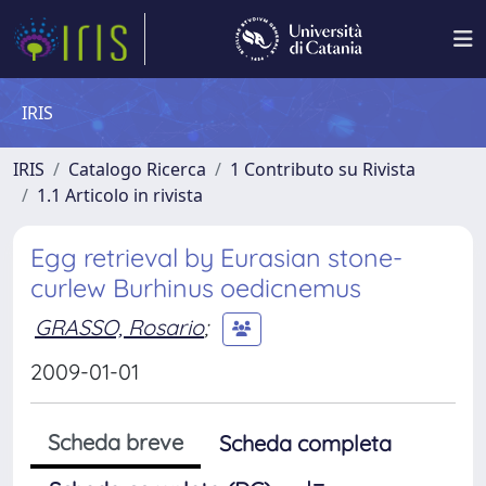
IRIS
IRIS
Catalogo Ricerca
1 Contributo su Rivista
1.1 Articolo in rivista
Egg retrieval by Eurasian stone-
curlew Burhinus oedicnemus
GRASSO, Rosario
;
2009-01-01
Scheda breve
Scheda completa