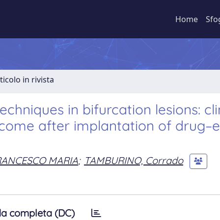
Home
Sfo
ticolo in rivista
chniques in bifurcation lesions: cli
come after implantation of drug–e
RANCESCO MARIA
;
TAMBURINO, Corrado
a completa (DC)