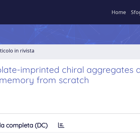
Home
Sfo
ticolo in rivista
late-imprinted chiral aggregates 
ral memory from scratch
a completa (DC)