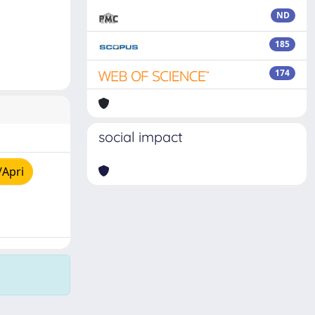
ND
185
174
social impact
/Apri