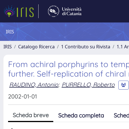
IRIS
IRIS
Catalogo Ricerca
1 Contributo su Rivista
1.1 Ar
From achiral porphyrins to temp
further. Self-replication of chi
RAUDINO, Antonio
;
PURRELLO, Roberto
2002-01-01
Scheda breve
Scheda completa
Sched