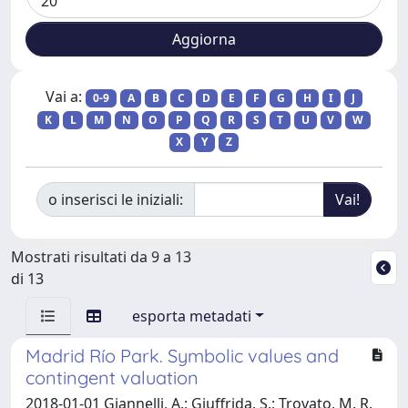
Vai a:
0-9
A
B
C
D
E
F
G
H
I
J
K
L
M
N
O
P
Q
R
S
T
U
V
W
X
Y
Z
o inserisci le iniziali:
Mostrati risultati da 9 a 13
di 13
esporta metadati
Madrid Río Park. Symbolic values and
contingent valuation
2018-01-01 Giannelli, A.; Giuffrida, S.; Trovato, M. R.