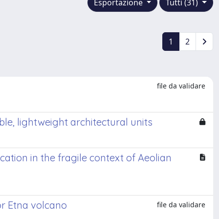
Esportazione
Tutti (31)
1
2
file da validare
e, lightweight architectural units
cation in the fragile context of Aeolian
or Etna volcano
file da validare