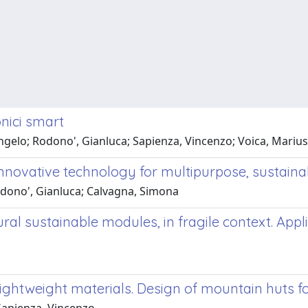
onici smart
ngelo; Rodono', Gianluca; Sapienza, Vincenzo; Voica, Marius
novative technology for multipurpose, sustainabl
dono', Gianluca; Calvagna, Simona
ural sustainable modules, in fragile context. Appli
, lightweight materials. Design of mountain huts f