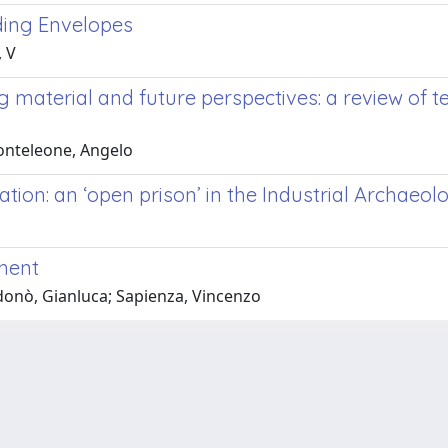
ding Envelopes
, V
 material and future perspectives: a review of 
Monteleone, Angelo
ation: an ‘open prison’ in the Industrial Archaeol
onent
donò, Gianluca; Sapienza, Vincenzo