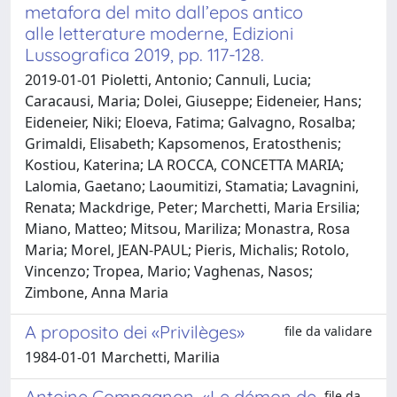
metafora del mito dall’epos antico
alle letterature moderne, Edizioni
Lussografica 2019, pp. 117-128.
2019-01-01 Pioletti, Antonio; Cannuli, Lucia;
Caracausi, Maria; Dolei, Giuseppe; Eideneier, Hans;
Eideneier, Niki; Eloeva, Fatima; Galvagno, Rosalba;
Grimaldi, Elisabeth; Kapsomenos, Eratosthenis;
Kostiou, Katerina; LA ROCCA, CONCETTA MARIA;
Lalomia, Gaetano; Laoumitizi, Stamatia; Lavagnini,
Renata; Mackdrige, Peter; Marchetti, Maria Ersilia;
Miano, Matteo; Mitsou, Mariliza; Monastra, Rosa
Maria; Morel, JEAN-PAUL; Pieris, Michalis; Rotolo,
Vincenzo; Tropea, Mario; Vaghenas, Nasos;
Zimbone, Anna Maria
A proposito dei «Privilèges»
file da validare
1984-01-01 Marchetti, Marilia
Antoine Compagnon, «Le démon de
file da