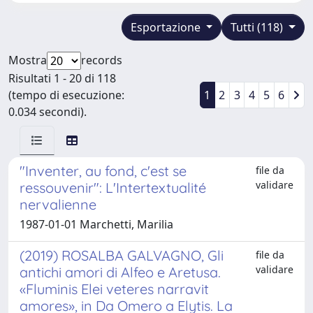
Esportazione
Tutti (118)
Mostra
records
Risultati 1 - 20 di 118
(tempo di esecuzione:
1
2
3
4
5
6
0.034 secondi).
"Inventer, au fond, c'est se
file da
validare
ressouvenir": L'Intertextualité
nervalienne
1987-01-01 Marchetti, Marilia
(2019) ROSALBA GALVAGNO, Gli
file da
validare
antichi amori di Alfeo e Aretusa.
«Fluminis Elei veteres narravit
amores», in Da Omero a Elytis. La