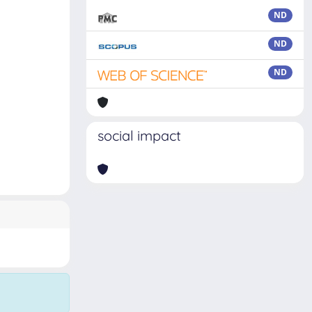
ND
ND
ND
social impact