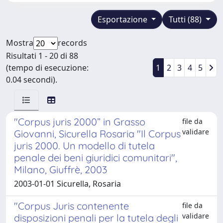
Esportazione
Tutti (88)
Mostra
records
Risultati 1 - 20 di 88
(tempo di esecuzione:
1
2
3
4
5
0.04 secondi).
"Corpus juris 2000” in Grasso
file da
validare
Giovanni, Sicurella Rosaria "Il Corpus
juris 2000. Un modello di tutela
penale dei beni giuridici comunitari",
Milano, Giuffrè, 2003
2003-01-01 Sicurella, Rosaria
"Corpus Juris contenente
file da
validare
disposizioni penali per la tutela degli