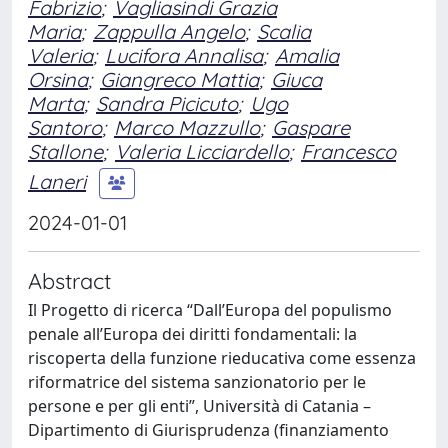
Fabrizio
;
Vagliasindi Grazia
Maria
;
Zappulla Angelo
;
Scalia
Valeria
;
Lucifora Annalisa
;
Amalia
Orsina
;
Giangreco Mattia
;
Giuca
Marta
;
Sandra Picicuto
;
Ugo
Santoro
;
Marco Mazzullo
;
Gaspare
Stallone
;
Valeria Licciardello
;
Francesco
Laneri
2024-01-01
Abstract
Il Progetto di ricerca “Dall’Europa del populismo
penale all’Europa dei diritti fondamentali: la
riscoperta della funzione rieducativa come essenza
riformatrice del sistema sanzionatorio per le
persone e per gli enti”, Università di Catania –
Dipartimento di Giurisprudenza (finanziamento