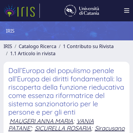
IRIS
IRIS
Catalogo Ricerca
1 Contributo su Rivista
1.1 Articolo in rivista
Dall’Europa del populismo penale
all’Europa dei diritti fondamentali: la
riscoperta della funzione rieducativa
come essenza riformatrice del
sistema sanzionatorio per le
persone e per gli enti
MAUGERI ANNA MARIA
;
VANIA
PATANE'
;
SICURELLA ROSARIA
;
Siracusano