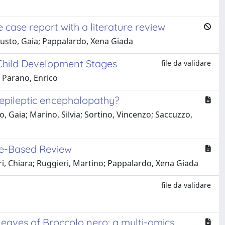
e case report with a literature review
; Fusto, Gaia; Pappalardo, Xena Giada
 Child Development Stages
file da validare
; Parano, Enrico
 epileptic encephalopathy?
 Gaia; Marino, Silvia; Sortino, Vincenzo; Saccuzzo,
se-Based Review
ri, Chiara; Ruggieri, Martino; Pappalardo, Xena Giada
file da validare
eaves of Broccolo nero: a multi-omics