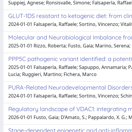
Suppiej, Agnese; Ronsisvalle, Simone; Falsaperla, Raffae
GLUT-1DS resistant to ketogenic diet: from clini
2024-01-01 Falsaperla, Raffaele; Sortino, Vincenzo; Vital
Molecular and Neurobiological Imbalance fro
2025-01-01 Rizzo, Roberta; Fusto, Gaia; Marino, Serena;
PPP5C pathogenic variant identified: a potent
2025-01-01 Falsaperla, Raffaele; Sapuppo, Annamaria; Pa
Lucia; Ruggieri, Martino; Fichera, Marco
PURA-Related Neurodevelopmental Disorders w
2024-01-01 Falsaperla, Raffaele; Sortino, Vincenzo; Schi
Regulatory landscape of VDAC1: integrating me
2026-01-01 Fusto, Gaia; D’Amato, S.; Pappalardo, X. G.; Me
Stage-dependent epigenetic and anti-inflamma