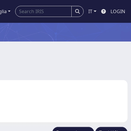
glia
IT
LOGIN