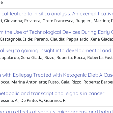
le
cal feature to in silico analysis. An exemplificativ
iti, Giovanna; Privitera, Grete Francesca; Ruggieri, Martino
m the Use of Technological Devices During Early
 Castagnola, Iside; Parano, Claudia; Pappalardo, Xena Giada
ial key to gaining insight into developmental and
ppalardo, Xena Giada; Rizzo, Roberta; Rocca, Roberta; Fusto,
ith Epilepsy Treated with Ketogenic Diet: A Ca
nocca, Marina Antonietta; Fusto, Gaia; Rizzo, Roberta; Barbe
tabolic and transcriptional signals in cancer
ssina, A.; De Pinto, V.; Guarino., F.
tory effects of sprouts, microgreens, and baby l