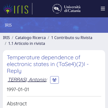
IRIS
IRIS
Catalogo Ricerca
1 Contributo su Rivista
1.1 Articolo in rivista
Temperature dependence of
electronic states in (TaSe4)(2)I -
Reply
TERRASI, Antonio
;
1997-01-01
Abstract